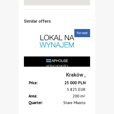
Similar offers
For rent
Kraków ,
Price:
25 000
PLN
5 825
EUR
Area:
200 m
2
Quarter:
Stare Miasto