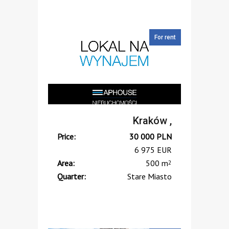
For rent
Kraków ,
Price:
30 000
PLN
6 975
EUR
Area:
500 m
2
Quarter:
Stare Miasto