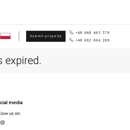
+48 668 463 579
Submit property
+48 692 064 209
s expired.
cial media
llow us on: